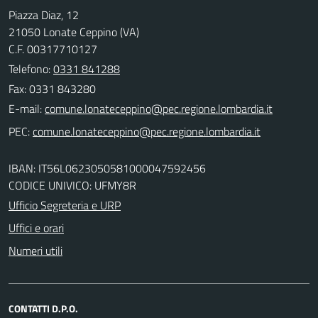
Piazza Diaz, 12
21050 Lonate Ceppino (VA)
C.F. 00317710127
Telefono:
0331 841288
Fax: 0331 843280
E-mail:
PEC:
IBAN: IT56L0623050581000047592456
CODICE UNIVICO: UFMY8R
Ufficio Segreteria e URP
Uffici e orari
Numeri utili
CONTATTI D.P.O.