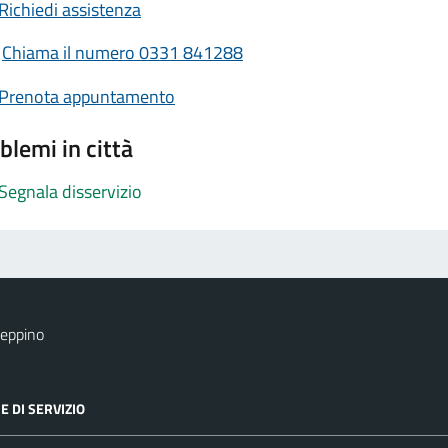
Richiedi assistenza
Chiama il numero 0331 841288
Prenota appuntamento
blemi in città
Segnala disservizio
eppino
E DI SERVIZIO