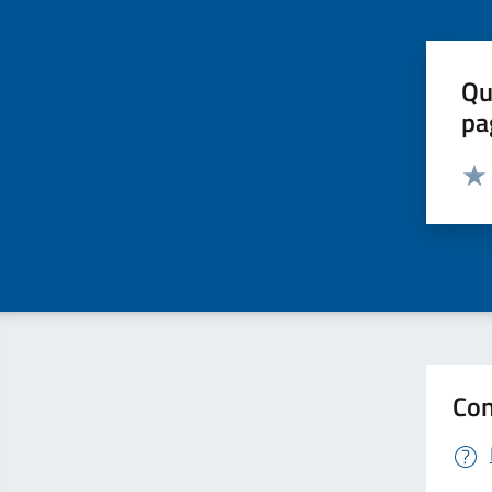
Qu
pa
Valut
Valu
Con