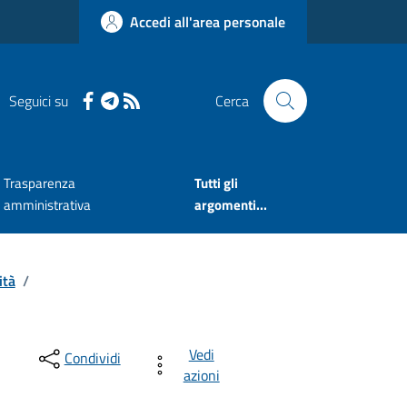
Accedi all'area personale
Seguici su
Cerca
Trasparenza
Tutti gli
amministrativa
argomenti...
ità
/
Vedi
Condividi
azioni