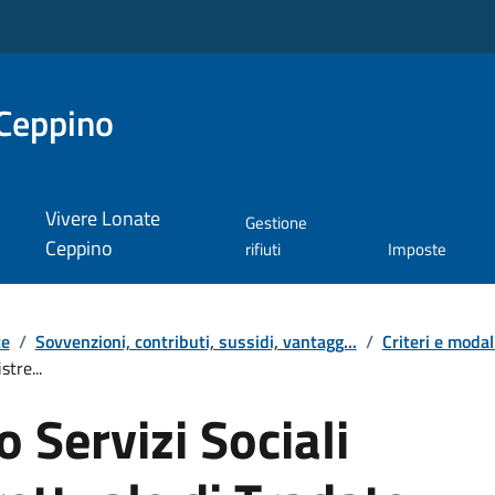
Ceppino
Vivere Lonate
Gestione
Ceppino
rifiuti
Imposte
te
/
Sovvenzioni, contributi, sussidi, vantagg...
/
Criteri e modal
tre...
Servizi Sociali