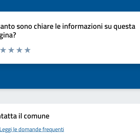
anto sono chiare le informazioni su questa
gina?
a da 1 a 5 stelle la pagina
ta 1 stelle su 5
Valuta 2 stelle su 5
Valuta 3 stelle su 5
Valuta 4 stelle su 5
Valuta 5 stelle su 5
tatta il comune
Leggi le domande frequenti