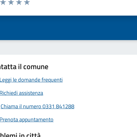
ta 1 stelle su 5
Valuta 2 stelle su 5
Valuta 3 stelle su 5
Valuta 4 stelle su 5
Valuta 5 stelle su 5
tatta il comune
Leggi le domande frequenti
Richiedi assistenza
Chiama il numero 0331 841288
Prenota appuntamento
blemi in città