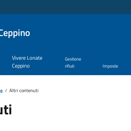
Ceppino
Vivere Lonate
Gestione
Ceppino
rifiuti
Imposte
te
/
Altri contenuti
uti