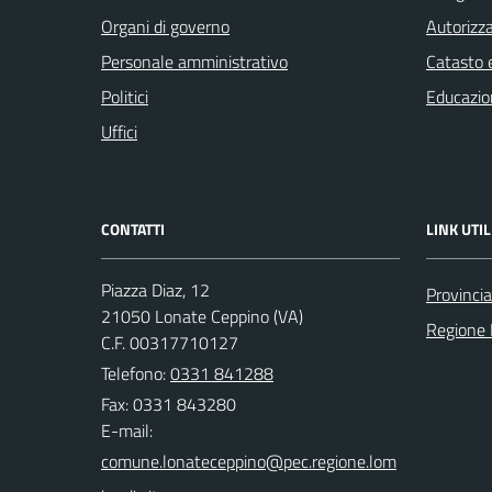
Organi di governo
Autorizza
Personale amministrativo
Catasto e
Politici
Educazio
Uffici
CONTATTI
LINK UTIL
Piazza Diaz, 12
Provincia
21050 Lonate Ceppino (VA)
Regione 
C.F. 00317710127
Telefono:
0331 841288
Fax: 0331 843280
E-mail: