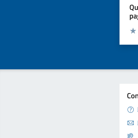
Qu
pa
Valut
Valu
Con