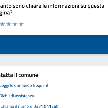
anto sono chiare le informazioni su questa
gina?
a da 1 a 5 stelle la pagina
ta 1 stelle su 5
Valuta 2 stelle su 5
Valuta 3 stelle su 5
Valuta 4 stelle su 5
Valuta 5 stelle su 5
tatta il comune
Leggi le domande frequenti
Richiedi assistenza
Chiama il numero 0331 841288