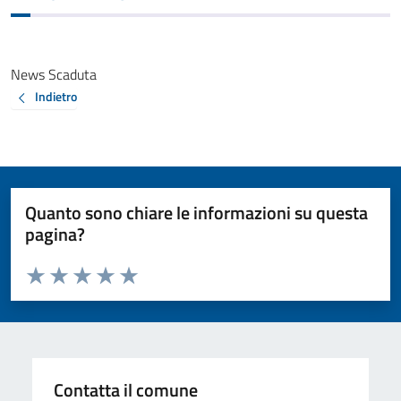
News Scaduta
Indietro
Quanto sono chiare le informazioni su questa
pagina?
Valuta da 1 a 5 stelle la pagina
Valuta 1 stelle su 5
Valuta 2 stelle su 5
Valuta 3 stelle su 5
Valuta 4 stelle su 5
Valuta 5 stelle su 5
Contatta il comune