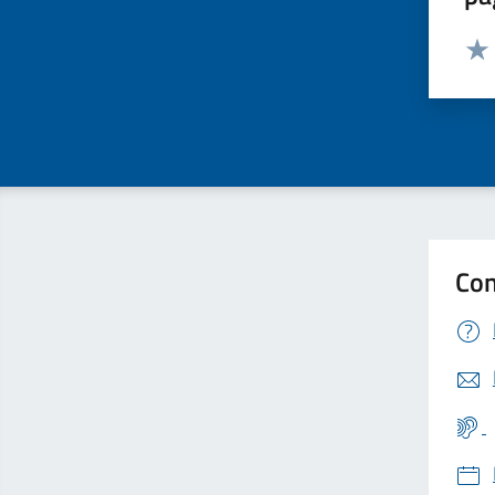
Valut
Valu
Con