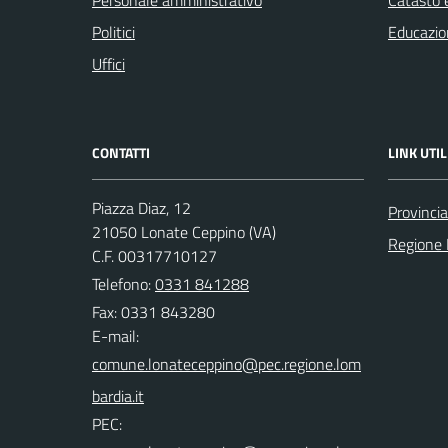
Personale amministrativo
Catasto e
Politici
Educazio
Uffici
CONTATTI
LINK UTIL
Piazza Diaz, 12
Provincia
21050 Lonate Ceppino (VA)
Regione 
C.F. 00317710127
Telefono:
0331 841288
Fax: 0331 843280
E-mail:
PEC: