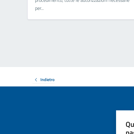
procedimento, tutte le autorizzazioni necessarie
per...
Indietro
Qu
pa