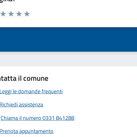
a da 1 a 5 stelle la pagina
ta 1 stelle su 5
Valuta 2 stelle su 5
Valuta 3 stelle su 5
Valuta 4 stelle su 5
Valuta 5 stelle su 5
tatta il comune
Leggi le domande frequenti
Richiedi assistenza
Chiama il numero 0331 841288
Prenota appuntamento